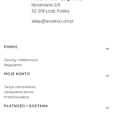
Niciarniana 2/6
92-208 Łódź, Polska
sklep@ariadna.com.pl
Linki w stopce
POMOC
Zwroty i reklamacje
Regulamin
MOJE KONTO
Twoje zamówienia
Ustawienia konta
Przechowalnia
PŁATNOŚCI I DOSTAWA