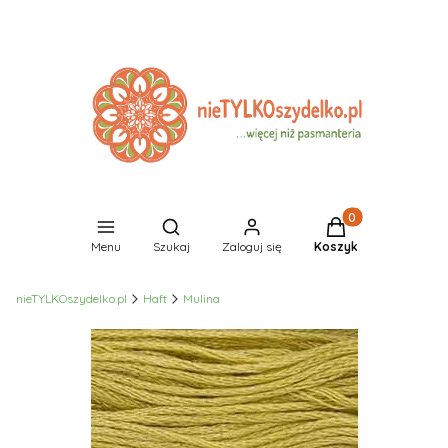
Produkty w koszyk
Otwórz wyszukiwarkę
Menu
Szukaj
Zaloguj się
Koszyk
nieTYLKOszydelko.pl
Haft
Mulina