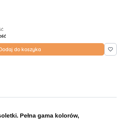
ć:
ość
Dodaj do koszyka
soletki. Pełna gama kolorów,