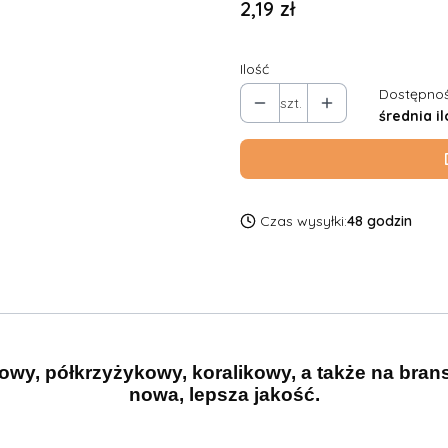
Cena
2,19 zł
Ilość
Dostępnoś
szt.
średnia il
Czas wysyłki:
48 godzin
owy, półkrzyżykowy, koralikowy, a także na bran
nowa, lepsza jakość.