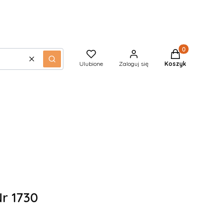
Produkty w kos
Wyczyść
Szukaj
Ulubione
Zaloguj się
Koszyk
r 1730