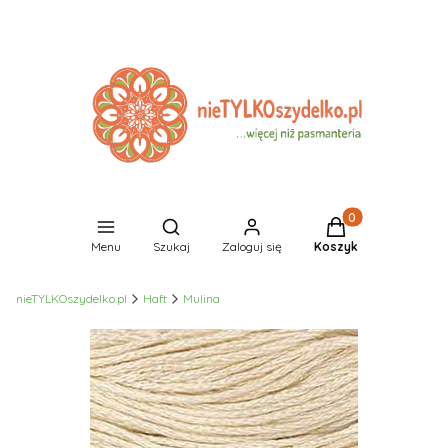
Produkty w koszyk
Otwórz wyszukiwarkę
Menu
Szukaj
Zaloguj się
Koszyk
nieTYLKOszydelko.pl
Haft
Mulina