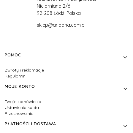
Niciarniana 2/6
92-208 Łódź, Polska
sklep@ariadna.com.pl
Linki w stopce
POMOC
Zwroty i reklamacje
Regulamin
MOJE KONTO
Twoje zamówienia
Ustawienia konta
Przechowalnia
PŁATNOŚCI I DOSTAWA