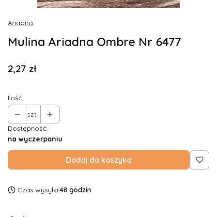
Ariadna
Mulina Ariadna Ombre Nr 6477
Cena
2,27 zł
Ilość
szt.
Dostępność:
na wyczerpaniu
Dodaj do koszyka
Czas wysyłki:
48 godzin