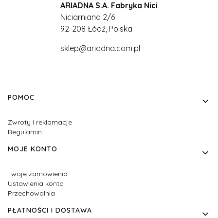
ARIADNA S.A. Fabryka Nici
Niciarniana 2/6
92-208 Łódź, Polska
sklep@ariadna.com.pl
Linki w stopce
POMOC
Zwroty i reklamacje
Regulamin
MOJE KONTO
Twoje zamówienia
Ustawienia konta
Przechowalnia
PŁATNOŚCI I DOSTAWA