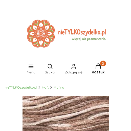
Produkty w koszyk
Otwórz wyszukiwarkę
Menu
Szukaj
Zaloguj się
Koszyk
nieTYLKOszydelko.pl
Haft
Mulina