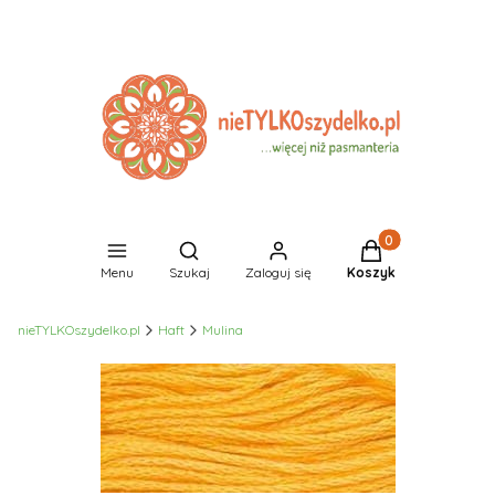
Produkty w koszyk
Otwórz wyszukiwarkę
Menu
Szukaj
Zaloguj się
Koszyk
nieTYLKOszydelko.pl
Haft
Mulina