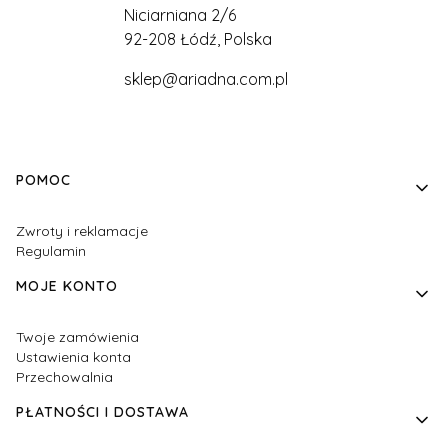
Niciarniana 2/6
92-208 Łódź, Polska
sklep@ariadna.com.pl
Linki w stopce
POMOC
Zwroty i reklamacje
Regulamin
MOJE KONTO
Twoje zamówienia
Ustawienia konta
Przechowalnia
PŁATNOŚCI I DOSTAWA