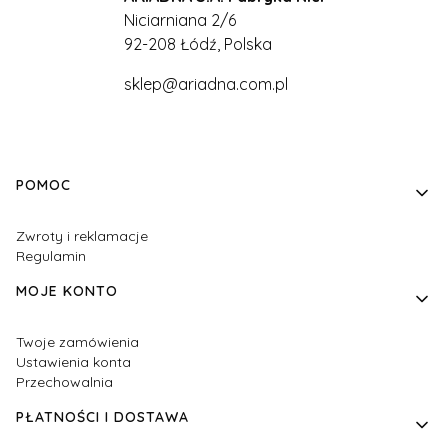
Niciarniana 2/6
92-208 Łódź, Polska
sklep@ariadna.com.pl
Linki w stopce
POMOC
Zwroty i reklamacje
Regulamin
MOJE KONTO
Twoje zamówienia
Ustawienia konta
Przechowalnia
PŁATNOŚCI I DOSTAWA