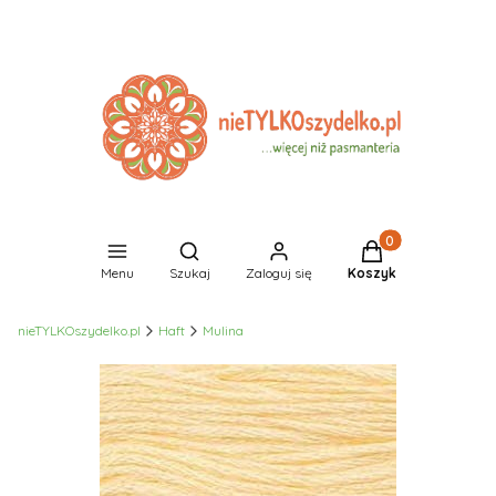
Produkty w koszyk
Otwórz wyszukiwarkę
Menu
Szukaj
Zaloguj się
Koszyk
nieTYLKOszydelko.pl
Haft
Mulina