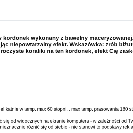
y kordonek wykonany z bawełny maceryzowanej. 
ając niepowtarzalny efekt. Wskazówka: zrób biżut
roczyste koraliki na ten kordonek, efekt Cię zas
likatnie w temp. max 60 stopni, , max temp. prasowania 180 s
ć się od widocznych na ekranie komputera - w zależności od T
ieznacznie różnić się od siebie - nie stanowi to podstawy rekla