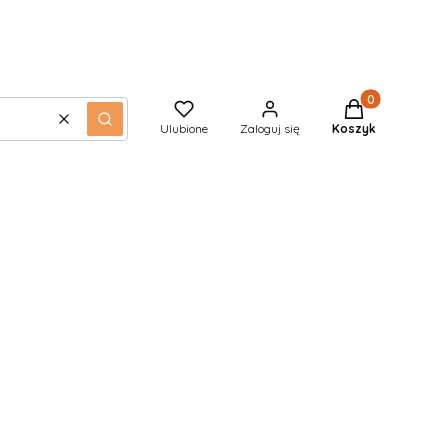
Produkty w kos
Wyczyść
Szukaj
Ulubione
Zaloguj się
Koszyk