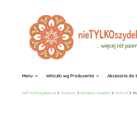
Menu
Włóczki wg Producenta
Akcesoria do 
nieTYLKOszydelko.pl
Kordonki
Kordonki Ariadna
Multi 10
Mu