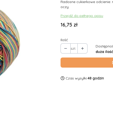
Radosne cukierkowe odcienie: n
oczy.
Przejdź do pełnego opisu
Cena
16,75 zł
Ilość
Dostępnoś
szt.
duża ilość
Czas wysyłki:
48 godzin