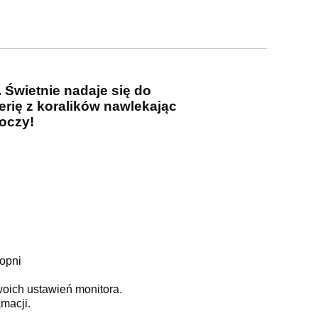
Świetnie nadaje się do
erię z koralików nawlekając
koczy!
topni
woich ustawień monitora.
macji.