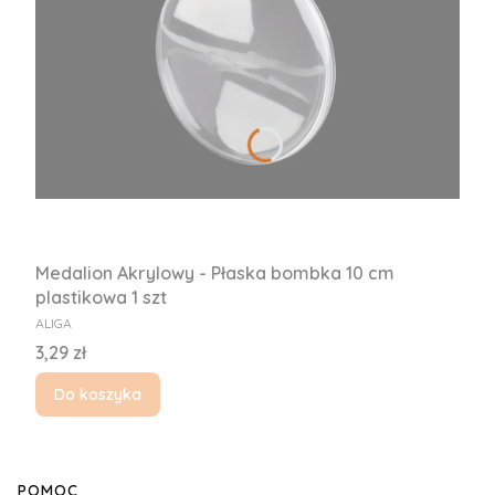
Medalion Akrylowy - Płaska bombka 10 cm
plastikowa 1 szt
PRODUCENT
ALIGA
Cena
3,29 zł
Do koszyka
Linki w stopce
POMOC