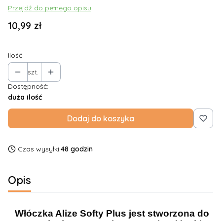
Przejdź do pełnego opisu
Cena
10,99 zł
Ilość
szt.
Dostępność:
duża ilość
Dodaj do koszyka
Czas wysyłki:
48 godzin
Opis
Włóczka Alize Softy Plus jest stworzona do