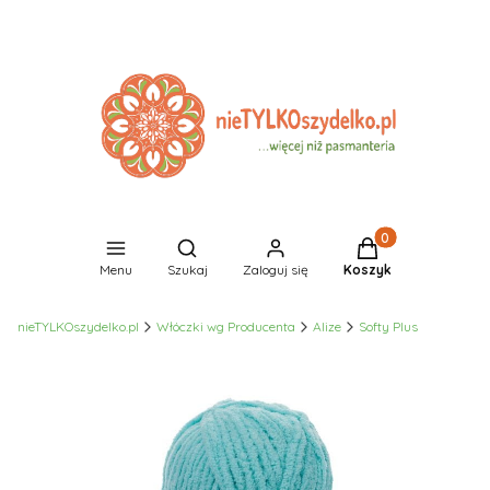
Produkty w koszyk
Otwórz wyszukiwarkę
Menu
Szukaj
Zaloguj się
Koszyk
nieTYLKOszydelko.pl
Włóczki wg Producenta
Alize
Softy Plus