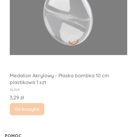
Medalion Akrylowy - Płaska bombka 10 cm
plastikowa 1 szt
PRODUCENT
ALIGA
Cena
3,29 zł
Do koszyka
Linki w stopce
POMOC