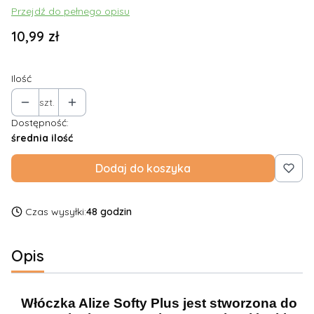
Przejdź do pełnego opisu
Cena
10,99 zł
Ilość
szt.
Dostępność:
średnia ilość
Dodaj do koszyka
Czas wysyłki:
48 godzin
Opis
Włóczka Alize Softy Plus jest stworzona do