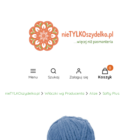
Produkty w koszyk
Otwórz wyszukiwarkę
Menu
Szukaj
Zaloguj się
Koszyk
nieTYLKOszydelko.pl
Włóczki wg Producenta
Alize
Softy Plus