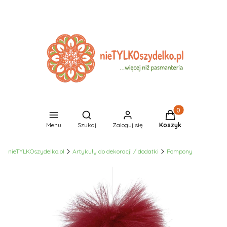
Produkty w koszyk
Otwórz wyszukiwarkę
Menu
Szukaj
Zaloguj się
Koszyk
nieTYLKOszydelko.pl
Artykuły do dekoracji / dodatki
Pompony