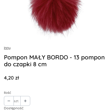
Inny
Pompon MAŁY BORDO - 13 pompon
do czapki 8 cm
Cena
4,20 zł
Ilość
szt.
Dostępność: