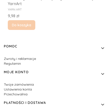
YarnArt
PRODUCENT
YARN ART
Cena
9,98 zł
Do koszyka
Linki w stopce
POMOC
Zwroty i reklamacje
Regulamin
MOJE KONTO
Twoje zamówienia
Ustawienia konta
Przechowalnia
PŁATNOŚCI I DOSTAWA