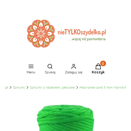
Produkty w koszyk
Otwórz wyszukiwarkę
Menu
Szukaj
Zaloguj się
Koszyk
ko.pl
Sznurki
Sznurki z rdzeniem, plecione
Macrame cord 3 mm YarnArt