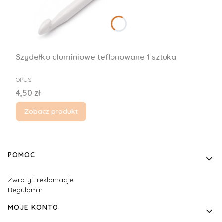
Szydełko aluminiowe teflonowane 1 sztuka
PRODUCENT
OPUS
Cena
4,50 zł
Zobacz produkt
Linki w stopce
POMOC
Zwroty i reklamacje
Regulamin
MOJE KONTO