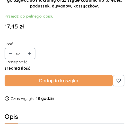
go używać do makramy oraz szydełkowania np torebek,
poduszek, dywanów, koszyczków.
Przejdź do pełnego opisu
Cena
17,45 zł
Ilość
szt.
Dostępność:
średnia ilość
Dodaj do koszyka
Czas wysyłki:
48 godzin
Opis