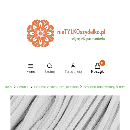
Produkty w koszyk
Otwórz wyszukiwarkę
Menu
Szukaj
Zaloguj się
Koszyk
delko.pl
Sznurki
Sznurki z rdzeniem, plecione
sznurek bawełniany 5 mm