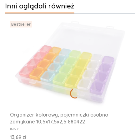
Inni oglądali również
Bestseller
Organizer kolorowy, pojemniczki osobno
zamykane 10,5x17,5x2,5 880422
PRODUCENT
INNY
Cena
13,69 zł