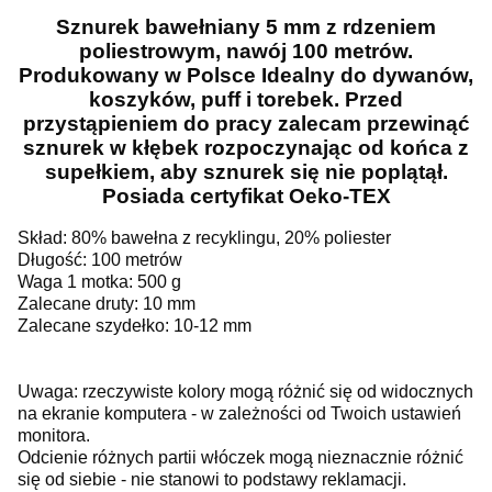
Sznurek bawełniany 5 mm z rdzeniem
poliestrowym, nawój 100 metrów.
Produkowany w Polsce Idealny do dywanów,
koszyków, puff i torebek. Przed
przystąpieniem do pracy zalecam przewinąć
sznurek w kłębek rozpoczynając od końca z
supełkiem, aby sznurek się nie poplątął.
Posiada certyfikat Oeko-TEX
Skład: 80% bawełna z recyklingu, 20% poliester
Długość: 100 metrów
Waga 1 motka: 500 g
Zalecane druty: 10 mm
Zalecane szydełko: 10-12 mm
Uwaga: rzeczywiste kolory mogą różnić się od widocznych
na ekranie komputera - w zależności od Twoich ustawień
monitora.
Odcienie różnych partii włóczek mogą nieznacznie różnić
się od siebie - nie stanowi to podstawy reklamacji.