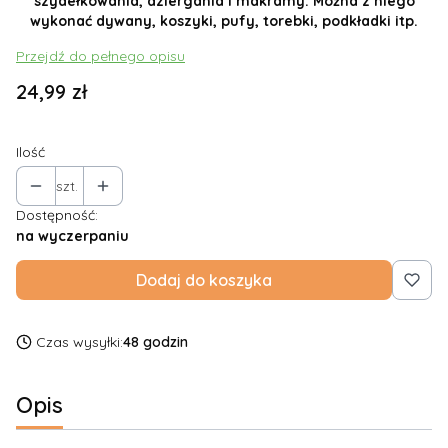
szydełkowania, dziergania i makramy. Można z niego
wykonać dywany, koszyki, pufy, torebki, podkładki itp.
Przejdź do pełnego opisu
Cena
24,99 zł
Ilość
szt.
Dostępność:
na wyczerpaniu
Dodaj do koszyka
Czas wysyłki:
48 godzin
Opis