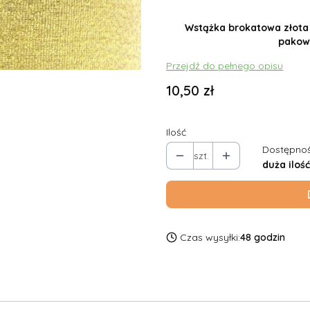
Wstążka brokatowa złota 
pakow
Przejdź do pełnego opisu
Cena
10,50 zł
Ilość
Dostępnoś
szt.
duża ilość
Czas wysyłki:
48 godzin