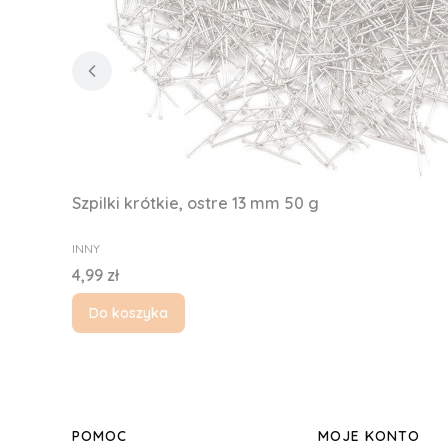
Szpilki krótkie, ostre 13 mm 50 g
PRODUCENT
INNY
Cena
4,99 zł
Do koszyka
Linki w stopce
POMOC
MOJE KONTO