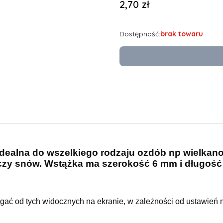
Cena
2,70 zł
Dostępność:
brak towaru
Idealna do wszelkiego rodzaju ozdób np wielkan
czy snów. Wstążka ma szerokość 6 mm i długość
ać od tych widocznych na ekranie, w zależności od ustawień m