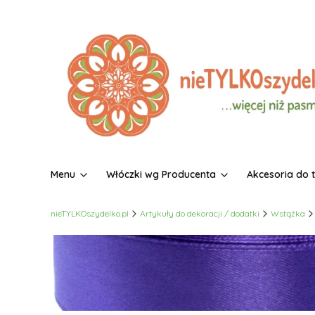
Menu
Włóczki wg Producenta
Akcesoria do 
nieTYLKOszydelko.pl
Artykuły do dekoracji / dodatki
Wstążka