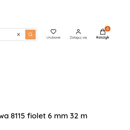
Produkty w kos
Wyczyść
Szukaj
Ulubione
Zaloguj się
Koszyk
a 8115 fiolet 6 mm 32 m