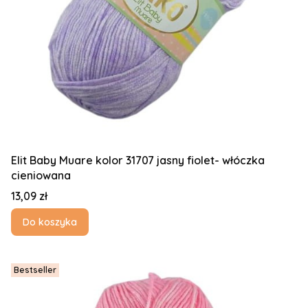
Elit Baby Muare kolor 31707 jasny fiolet- włóczka
cieniowana
Cena
13,09 zł
Do koszyka
Bestseller