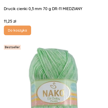
Drucik cienki 0,3 mm 70 g DR-11 MIEDZIANY
Cena
11,25 zł
Do koszyka
Bestseller