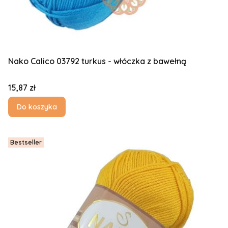
Nako Calico 03792 turkus - włóczka z bawełną
Cena
15,87 zł
Do koszyka
Bestseller