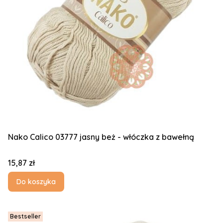
Nako Calico 03777 jasny beż - włóczka z bawełną
Cena
15,87 zł
Do koszyka
Bestseller