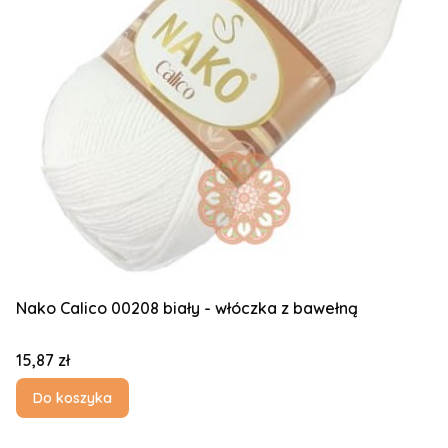
Nako Calico 00208 biały - włóczka z bawełną
Cena
15,87 zł
Do koszyka