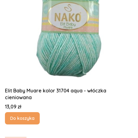
Elit Baby Muare kolor 31704 aqua - włóczka
cieniowana
Cena
13,09 zł
Do koszyka