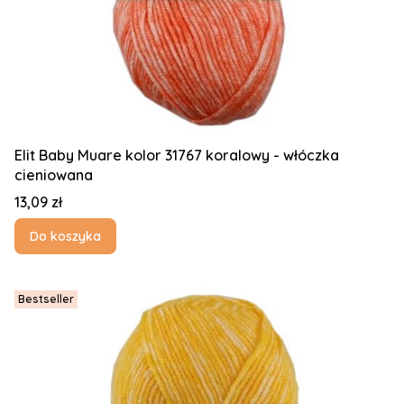
Elit Baby Muare kolor 31767 koralowy - włóczka
cieniowana
Cena
13,09 zł
Do koszyka
Bestseller