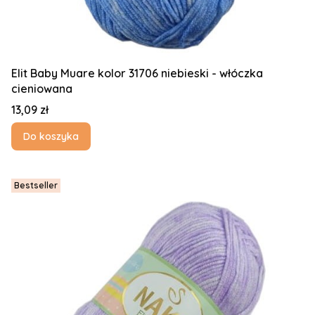
Elit Baby Muare kolor 31706 niebieski - włóczka
cieniowana
Cena
13,09 zł
Do koszyka
Bestseller