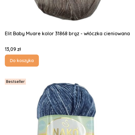
Elit Baby Muare kolor 31868 brąz - włóczka cieniowana
Cena
13,09 zł
Do koszyka
Bestseller