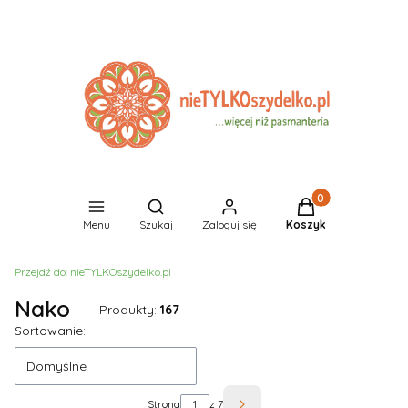
Produkty w koszyk
Otwórz wyszukiwarkę
Menu
Szukaj
Zaloguj się
Koszyk
Przejdź do:
nieTYLKOszydelko.pl
Nako
Produkty:
167
Lista produktów
Sortowanie:
Domyślne
Strona
z 7