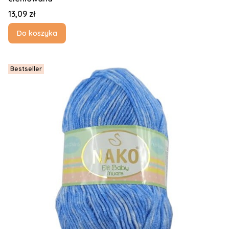
Cena
13,09 zł
Do koszyka
Bestseller