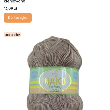
cieniowana
Cena
13,09 zł
Do koszyka
Bestseller