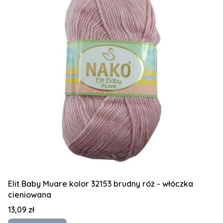
Elit Baby Muare kolor 32153 brudny róż - włóczka
cieniowana
Cena
13,09 zł