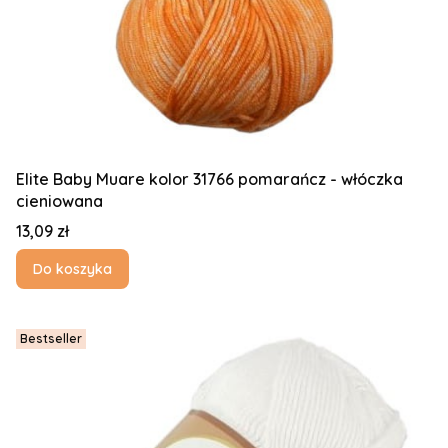
Elite Baby Muare kolor 31766 pomarańcz - włóczka
cieniowana
Cena
13,09 zł
Do koszyka
Bestseller