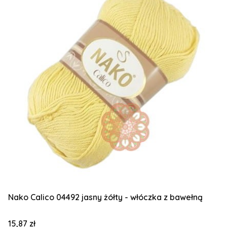
Nako Calico 04492 jasny żółty - włóczka z bawełną
Cena
15,87 zł