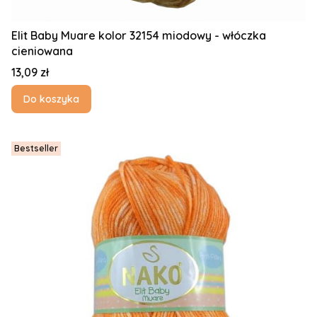
Elit Baby Muare kolor 32154 miodowy - włóczka
cieniowana
Cena
13,09 zł
Do koszyka
Bestseller