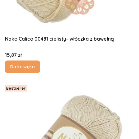
Nako Calico 00481 cielisty- włóczka z bawełną
Cena
15,87 zł
Do koszyka
Bestseller