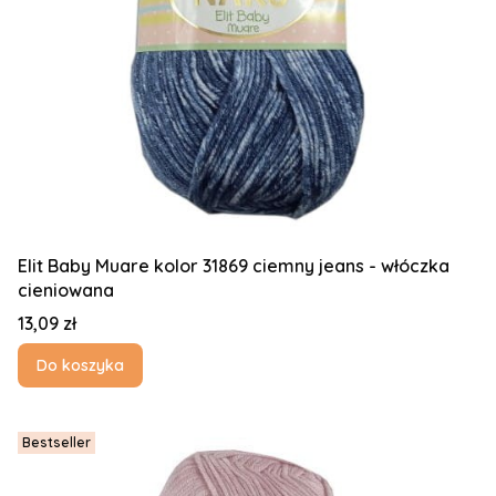
Elit Baby Muare kolor 31869 ciemny jeans - włóczka
cieniowana
Cena
13,09 zł
Do koszyka
Bestseller