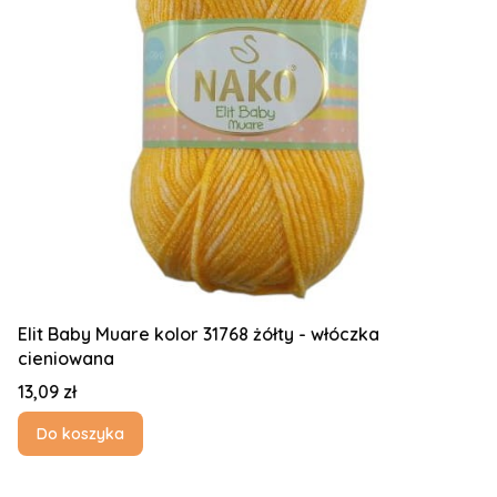
Elit Baby Muare kolor 31768 żółty - włóczka
cieniowana
Cena
13,09 zł
Do koszyka