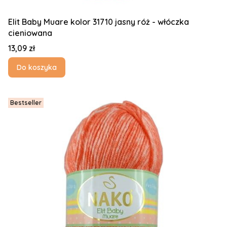
Elit Baby Muare kolor 31710 jasny róż - włóczka
cieniowana
Cena
13,09 zł
Do koszyka
Bestseller