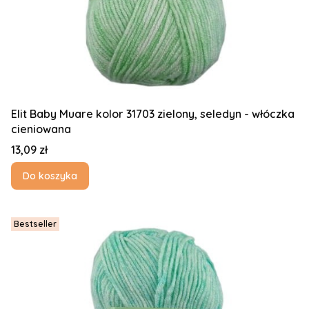
Elit Baby Muare kolor 31703 zielony, seledyn - włóczka
cieniowana
Cena
13,09 zł
Do koszyka
Bestseller