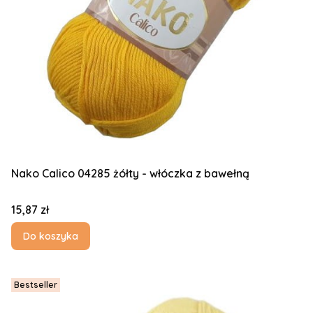
Nako Calico 04285 żółty - włóczka z bawełną
Cena
15,87 zł
Do koszyka
Bestseller